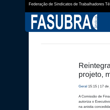
Federação de Sindicatos de Trabalhadores Técn
Reintegr
projeto, 
Geral
15:15 | 17 de
A Comissão de Finan
autoriza o Executiv
na anistia concedida