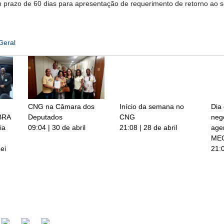
m prazo de 60 dias para apresentação de requerimento de retorno ao s
e
Geral
CNG na Câmara dos
Início da semana no
Dia
BRA
Deputados
CNG
neg
ia
09:04 | 30 de abril
21:08 | 28 de abril
age
ME
ei
21:0