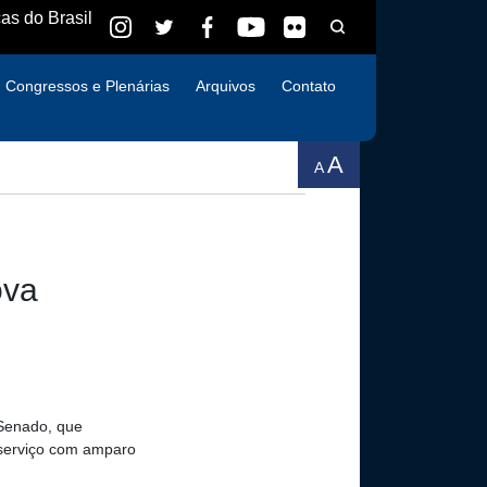
as do Brasil
Congressos e Plenárias
Arquivos
Contato
A
A
ova
 Senado, que
 serviço com amparo