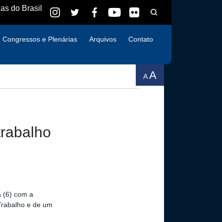
as do Brasil
Congressos e Plenárias
Arquivos
Contato
A
A
trabalho
a (6) com a
 Trabalho e de um