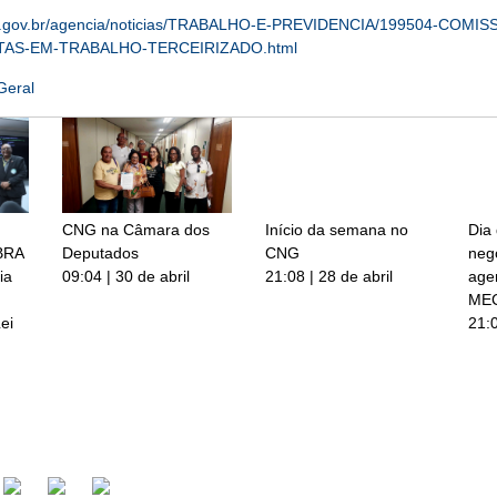
a.gov.br/agencia/noticias/TRABALHO-E-PREVIDENCIA/199504-COMI
TAS-EM-TRABALHO-TERCEIRIZADO.html
Geral
CNG na Câmara dos
Início da semana no
Dia
BRA
Deputados
CNG
neg
ia
09:04 | 30 de abril
21:08 | 28 de abril
age
ME
ei
21:0