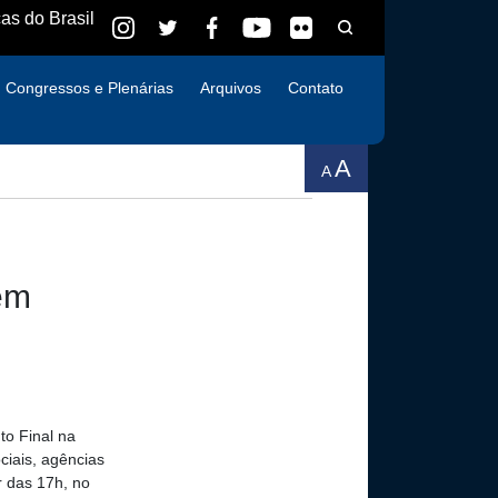
as do Brasil
Congressos e Plenárias
Arquivos
Contato
A
A
em
o Final na
iais, agências
r das 17h, no