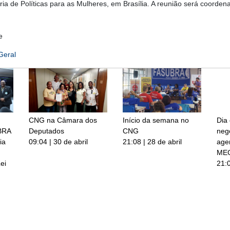
ria de Políticas para as Mulheres, em Brasília. A reunião será coorden
e
Geral
CNG na Câmara dos
Início da semana no
Dia
BRA
Deputados
CNG
neg
ia
09:04 | 30 de abril
21:08 | 28 de abril
age
ME
ei
21:0