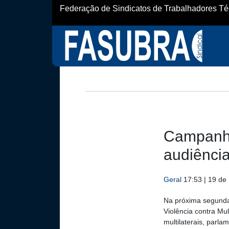
Federação de Sindicatos de Trabalhadores Técn
Campanha
audiênci
Geral
17:53 | 19 d
Na próxima segunda
Violência contra M
multilaterais, parla