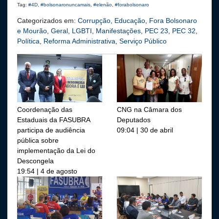
Tag:
#4D
,
#bolsonaronuncamais
,
#elenão
,
#forabolsonaro
Categorizados em:
Corrupção
,
Educação
,
Fora Bolsonaro
e Mourão
,
Geral
,
LGBTI
,
Manifestações
,
PEC 23
,
PEC 32
,
Política
,
Reforma Administrativa
,
Serviço Público
Coordenação das
CNG na Câmara dos
Estaduais da FASUBRA
Deputados
participa de audiência
09:04 | 30 de abril
pública sobre
implementação da Lei do
Descongela
19:54 | 4 de agosto