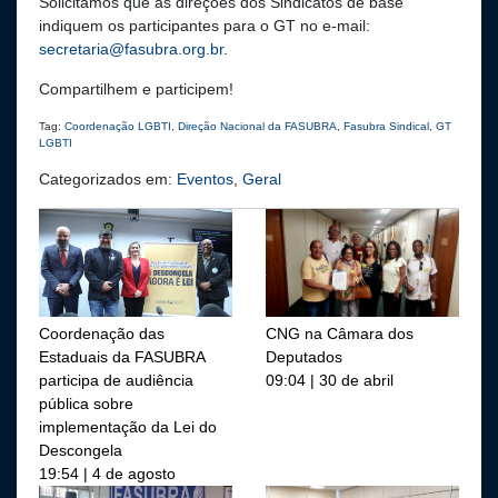
Solicitamos que as direções dos Sindicatos de base
indiquem os participantes para o GT no e-mail:
secretaria@fasubra.org.br
.
Compartilhem e participem!
Tag:
Coordenação LGBTI
,
Direção Nacional da FASUBRA
,
Fasubra Sindical
,
GT
LGBTI
Categorizados em:
Eventos
,
Geral
Coordenação das
CNG na Câmara dos
Estaduais da FASUBRA
Deputados
participa de audiência
09:04 | 30 de abril
pública sobre
implementação da Lei do
Descongela
19:54 | 4 de agosto