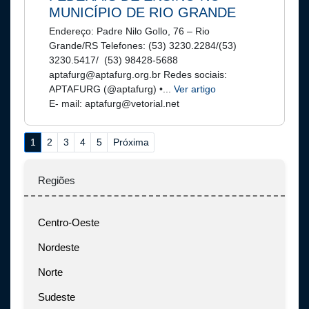
MUNICÍPIO DE RIO GRANDE
Endereço: Padre Nilo Gollo, 76 – Rio
Grande/RS Telefones: (53) 3230.2284/(53)
3230.5417/ (53) 98428-5688
aptafurg@aptafurg.org.br Redes sociais:
APTAFURG (@aptafurg) •...
Ver artigo
E- mail: aptafurg@vetorial.net
1
2
3
4
5
Próxima
Regiões
Centro-Oeste
Nordeste
Norte
Sudeste