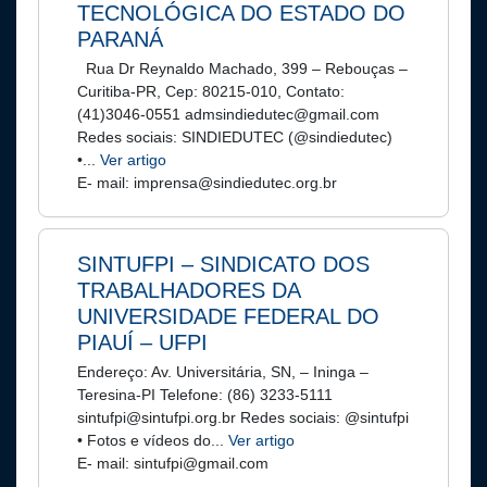
TECNOLÓGICA DO ESTADO DO
PARANÁ
Rua Dr Reynaldo Machado, 399 – Rebouças –
Curitiba-PR, Cep: 80215-010, Contato:
(41)3046-0551 admsindiedutec@gmail.com
Redes sociais: SINDIEDUTEC (@sindiedutec)
•...
Ver artigo
E- mail: imprensa@sindiedutec.org.br
SINTUFPI – SINDICATO DOS
TRABALHADORES DA
UNIVERSIDADE FEDERAL DO
PIAUÍ – UFPI
Endereço: Av. Universitária, SN, – Ininga –
Teresina-PI Telefone: (86) 3233-5111
sintufpi@sintufpi.org.br Redes sociais: @sintufpi
• Fotos e vídeos do...
Ver artigo
E- mail: sintufpi@gmail.com