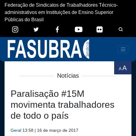
Federação de Sindicatos de Trabalhadores Técnico-
administrativos em Instituições de Ensino Superior
Públicas do Brasil
A
A
Notícias
Paralisação #15M
movimenta trabalhadores
de todo o país
Geral
13:58 | 16 de março de 2017